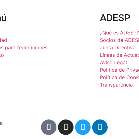
nú
ADESP
¿Qué es ADESP?
dad
Socios de ADES
os para federaciones
Junta Directiva
to
Líneas de Actua
Aviso Legal
Política de Priv
Política de Cook
Transparencia
..