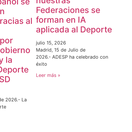
nuestras
pañol se
Federaciones se
en
forman en IA
acias al
aplicada al Deporte
 por
julio 15, 2026
Gobierno
Madrid, 15 de Julio de
2026.- ADESP ha celebrado con
y la
éxito
Deporte
Leer más »
CSD
de 2026.- La
rte