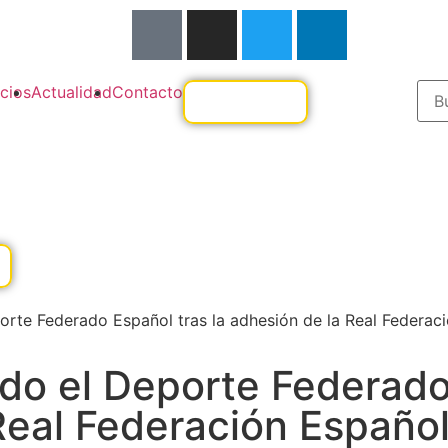
cios
Actualidad
Contacto
rte Federado Español tras la adhesión de la Real Federac
do el Deporte Federad
 Real Federación Españo