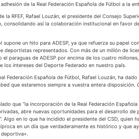
a adhesión de la Real Federación Española de Fútbol a la en
de la RFEF, Rafael Louzán, el presidente del Consejo Super
 consolidando así la colaboración institucional en favor d
ol supone un hito para ADESP, ya que refuerza su papel c
 deportistas representados. Con más de un millón de licenc
jo el paraguas de ADESP por encima de los cuatro millones,
 los intereses del Deporte Federado en nuestro país.
Real Federación Española de Fútbol, Rafael Louzán, ha dado l
bed que estaremos siempre a vuestra entera disposición. 
lado que “la incorporación de la Real Federación Española 
 privadas, abre nuevas oportunidades para el desarrollo de
Algo en lo que ha incidido el presidente del CSD, quien ha 
proca en un día que verdaderamente es histórico y que a
 deportiva».