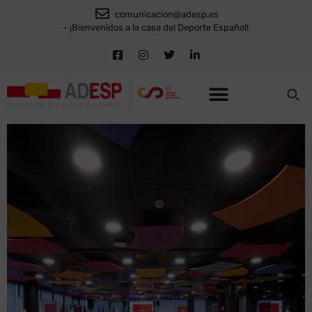
comunicacion@adesp.es
- ¡Bienvenidos a la casa del Deporte Español!