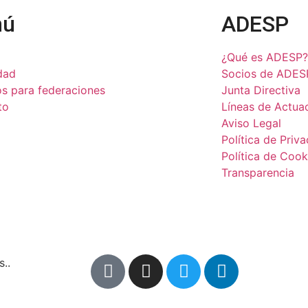
nú
ADESP
¿Qué es ADESP?
dad
Socios de ADES
os para federaciones
Junta Directiva
to
Líneas de Actua
Aviso Legal
Política de Priv
Política de Cook
Transparencia
..