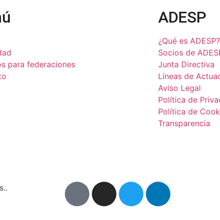
nú
ADESP
¿Qué es ADESP?
dad
Socios de ADES
os para federaciones
Junta Directiva
to
Líneas de Actua
Aviso Legal
Política de Priv
Política de Cook
Transparencia
..