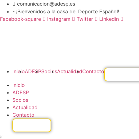
Ir
comunicacion@adesp.es
al
- ¡Bienvenidos a la casa del Deporte Español!
contenido
Facebook-square
Instagram
Twitter
Linkedin
Inicio
ADESP
Socios
Actualidad
Contacto
Inicio
ADESP
Socios
Actualidad
Contacto