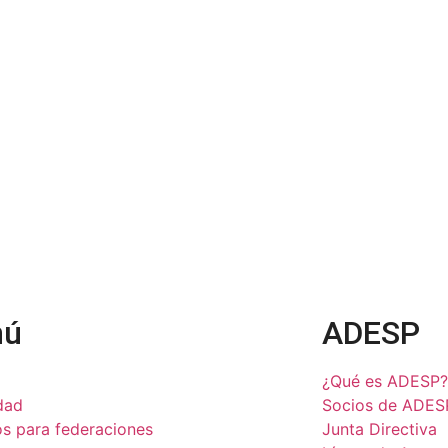
nú
ADESP
¿Qué es ADESP?
dad
Socios de ADES
os para federaciones
Junta Directiva