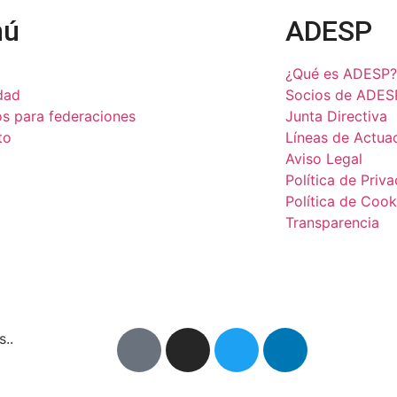
nú
ADESP
¿Qué es ADESP?
dad
Socios de ADES
os para federaciones
Junta Directiva
to
Líneas de Actua
Aviso Legal
Política de Priv
Política de Cook
Transparencia
..