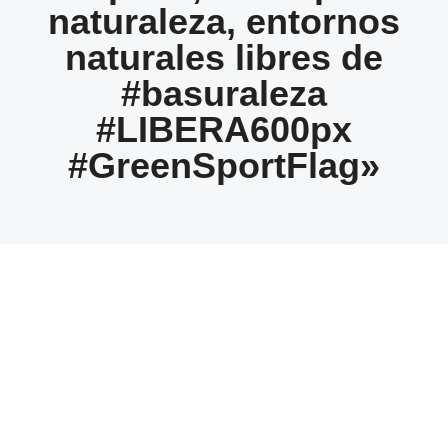
naturaleza, entornos
naturales libres de
#basuraleza
#LIBERA600px
#GreenSportFlag»