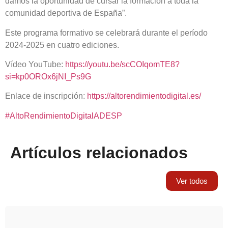
damos la oportunidad de cursar la formación a toda la
comunidad deportiva de España”.
Este programa formativo se celebrará durante el período
2024-2025 en cuatro ediciones.
Vídeo YouTube:
https://youtu.be/scCOIqomTE8?
si=kp0OROx6jNI_Ps9G
Enlace de inscripción:
https://altorendimientodigital.es/
#
AltoRendimientoDigitalADESP
Artículos relacionados
Ver todos