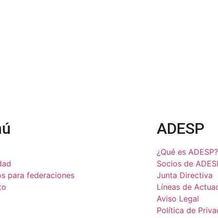
nú
ADESP
¿Qué es ADESP?
dad
Socios de ADES
os para federaciones
Junta Directiva
to
Líneas de Actua
Aviso Legal
Política de Priv