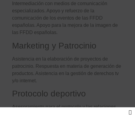
Intermediación con medios de comunicación
especializados. Apoyo y refuerzo de la
comunicación de los eventos de las FFDD
españolas. Apoyo para la mejora de la imagen de
las FFDD españolas.
Marketing y Patrocinio
Asistencia en la elaboración de proyectos de
patrocinio. Respuesta en materia de generación de
productos. Asistencia en la gestión de derechos tv
y/o internet.
Protocolo deportivo
Asesoramiento para el protocolo y las relaciones
institucionales en eventos deportivos.
Proyectos deportivos