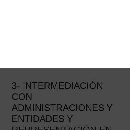
Asistencia para proyectos de promoción,
tecnificación y organización de eventos.
Desarrollo, tecnología e
innovación deportiva
Apoyo en el desarrollo de proyectos de innovación
en el deporte y de implantación de nuevas
herramientas.
3- INTERMEDIACIÓN
CON
ADMINISTRACIONES Y
ENTIDADES Y
REPRESENTACIÓN EN