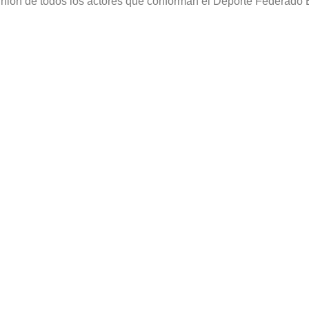
nión de todos los actores que conforman el Deporte Federado