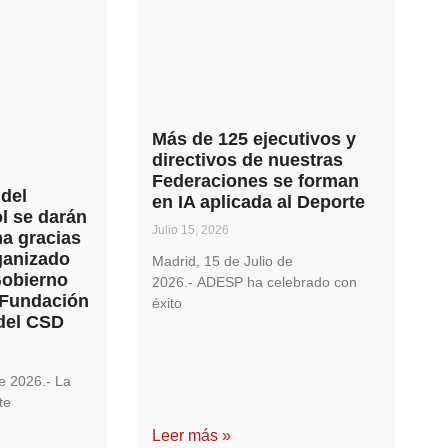
Más de 125 ejecutivos y
directivos de nuestras
Federaciones se forman
 del
en IA aplicada al Deporte
l se darán
Julio 15, 2026
a gracias
ganizado
Madrid, 15 de Julio de
Gobierno
2026.- ADESP ha celebrado con
 Fundación
éxito
del CSD
e 2026.- La
te
Leer más »