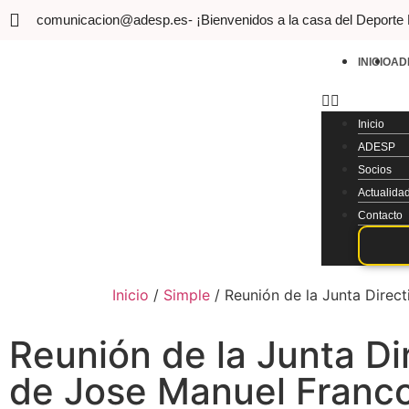
comunicacion@adesp.es
- ¡Bienvenidos a la casa del Deporte
INICIO
AD
Inicio
ADESP
Socios
Actualida
Contacto
Inicio
/
Simple
/
Reunión de la Junta Direc
Reunión de la Junta Di
de Jose Manuel Franco