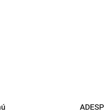
nú
ADESP