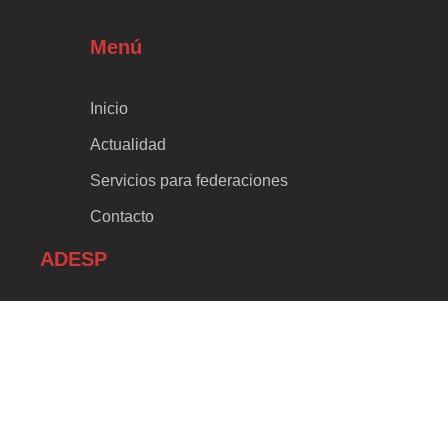
Menú
Inicio
Actualidad
Servicios para federaciones
Contacto
ADESP
¿Qué es ADESP?
Socios de ADESP
Junta Directiva
Líneas de Actuación