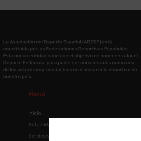
La Asociación del Deporte Español (ADESP) está
constituida por las Federaciones Deportivas Españolas.
Esta nueva entidad nace con el objetivo de poner en valor el
Deporte Federado, para poder ser considerados como uno
de los actores imprescindibles en el desarrollo deportivo de
nuestro país.
Menú
Inicio
Actualidad
Servicios para federaciones