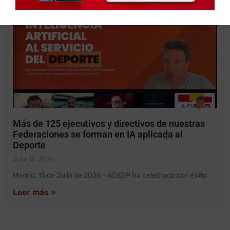
Más de 125 ejecutivos y directivos de nuestras
Federaciones se forman en IA aplicada al
Deporte
Julio 15, 2026
Madrid, 15 de Julio de 2026.- ADESP ha celebrado con éxito
Leer más »