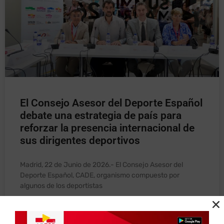
El Consejo Asesor del Deporte Español
debate una estrategia de país para
reforzar la presencia internacional de
sus dirigentes deportivos
Madrid, 22 de Junio de 2026.- El Consejo Asesor del
Deporte Español, CADE, organismo compuesto por
algunos de los deportistas
LEER MÁS »