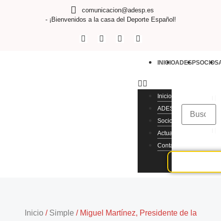
comunicacion@adesp.es
- ¡Bienvenidos a la casa del Deporte Español!
INICIO
ADESP
SOCIOS
Inicio
ADESP
Socios
Actualidad
Contacto
Inicio
/
Simple
/
Miguel Martínez, Presidente de la