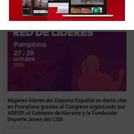
Español,
Leer más »
Mujeres líderes del Deporte Español se darán cita
en Pamplona gracias al Congreso organizado por
ADESP, el Gobierno de Navarra y la Fundación
Deporte Joven del CSD
Julio 29, 2026