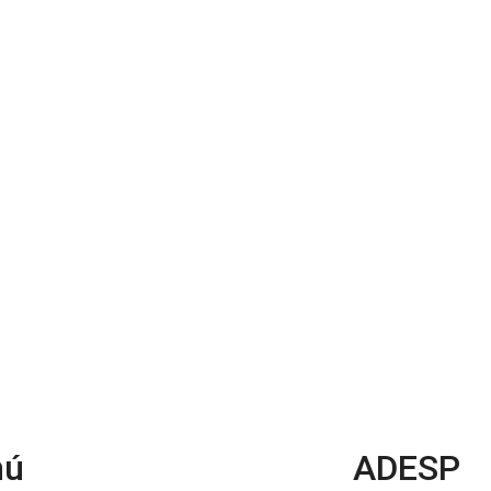
nú
ADESP