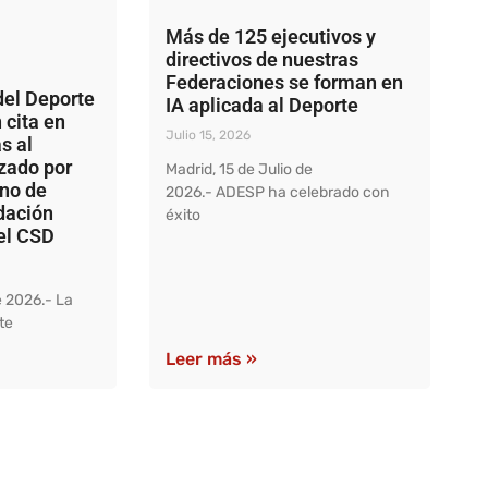
Más de 125 ejecutivos y
directivos de nuestras
Federaciones se forman en
del Deporte
IA aplicada al Deporte
 cita en
Julio 15, 2026
s al
zado por
Madrid, 15 de Julio de
rno de
2026.- ADESP ha celebrado con
dación
éxito
el CSD
e 2026.- La
te
Leer más »