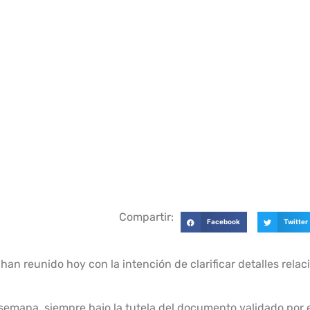
Compartir:
Facebook
Twitter
an reunido hoy con la intención de clarificar detalles relac
emana, siempre bajo la tutela del documento validado por