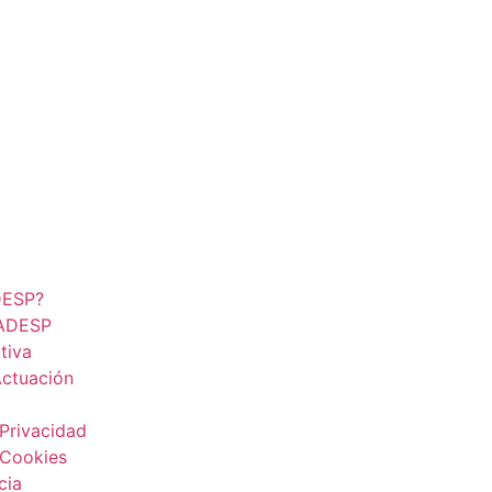
DESP?
 ADESP
tiva
Actuación
l
 Privacidad
 Cookies
cia