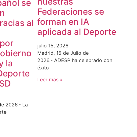
nuestras
pañol se
Federaciones se
en
forman en IA
acias al
aplicada al Deporte
 por
julio 15, 2026
Gobierno
Madrid, 15 de Julio de
2026.- ADESP ha celebrado con
y la
éxito
Deporte
Leer más »
CSD
de 2026.- La
rte