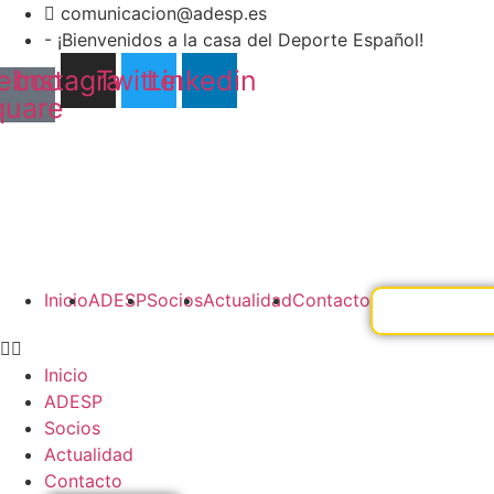
Ir
comunicacion@adesp.es
al
- ¡Bienvenidos a la casa del Deporte Español!
contenido
ebook-
Instagram
Twitter
Linkedin
quare
Inicio
ADESP
Socios
Actualidad
Contacto
Inicio
ADESP
Socios
Actualidad
Contacto