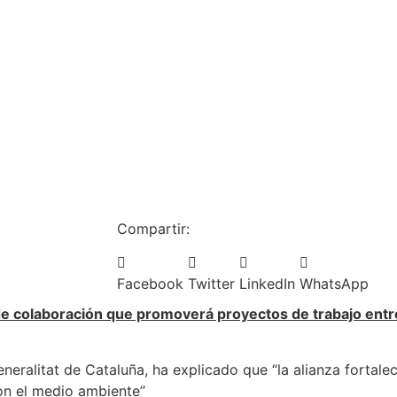
Compartir:
Facebook
Twitter
LinkedIn
WhatsApp
e colaboración que promoverá proyectos de trabajo entre
neralitat de Cataluña, ha explicado que “la alianza fortale
on el medio ambiente”