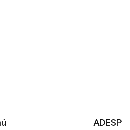
nú
ADESP