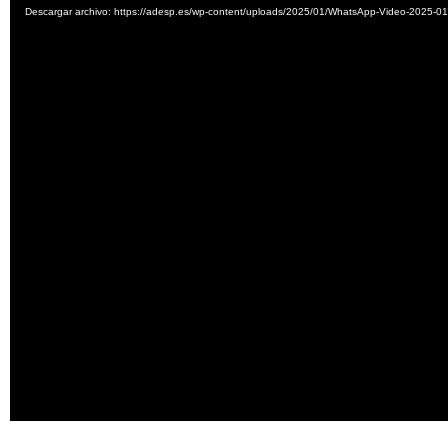
de
Descargar archivo: https://adesp.es/wp-content/uploads/2025/01/WhatsApp-Video-2025-0
vídeo