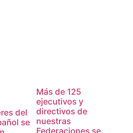
Más de 125
ejecutivos y
directivos de
res del
nuestras
pañol se
Federaciones se
en