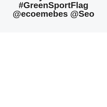
#GreenSportFlag
@ecoemebes @Seo