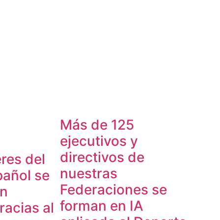
Más de 125
ejecutivos y
directivos de
res del
nuestras
pañol se
Federaciones se
en
forman en IA
acias al