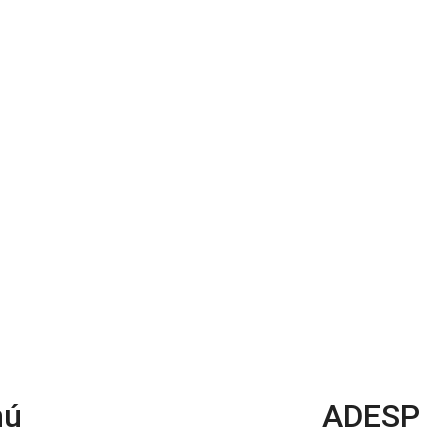
nú
ADESP