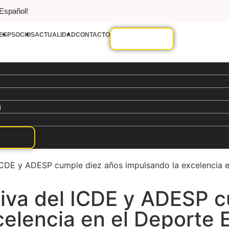
 Español!
ESP
SOCIOS
ACTUALIDAD
CONTACTO
d
 ICDE y ADESP cumple diez años impulsando la excelencia 
tiva del ICDE y ADESP 
celencia en el Deporte 