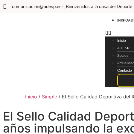
comunicacion@adesp.es
- ¡Bienvenidos a la casa del Deporte
INICIO
AD
Inicio
ADESP
Socios
Actualida
Contacto
Inicio
/
Simple
/
El Sello Calidad Deportiva del
El Sello Calidad Depor
años impulsando la ex