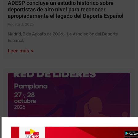
ADESP concluye un estudio histórico sobre
deportistas de alto nivel para reconocer
apropiadamente el legado del Deporte Español
Agosto 3, 2026
Madrid, 3 de Agosto de 2026.- La Asociación del Deporte
Español,
Leer más »