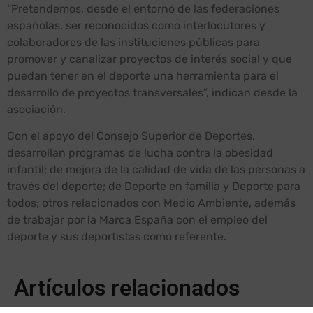
“Pretendemos, desde el entorno de las federaciones
españolas, ser reconocidos como interlocutores y
colaboradores de las instituciones públicas para
promover y canalizar proyectos de interés social y que
puedan tener en el deporte una herramienta para el
desarrollo de proyectos transversales”, indican desde la
asociación.
Con el apoyo del Consejo Superior de Deportes,
desarrollan programas de lucha contra la obesidad
infantil; de mejora de la calidad de vida de las personas a
través del deporte; de Deporte en familia y Deporte para
todos; otros relacionados con Medio Ambiente, además
de trabajar por la Marca España con el empleo del
deporte y sus deportistas como referente.
Artículos relacionados