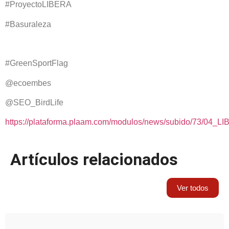
#ProyectoLIBERA
#Basuraleza
#GreenSportFlag
@ecoembes
@SEO_BirdLife
https://plataforma.plaam.com/modulos/news/subido/73/0
Artículos relacionados
Ver todos