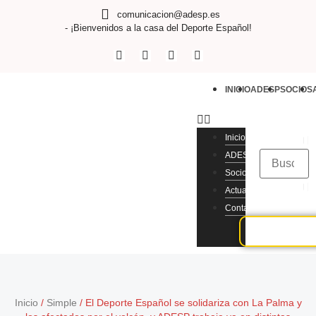
comunicacion@adesp.es
- ¡Bienvenidos a la casa del Deporte Español!
INICIO
ADESP
SOCIOS
Inicio
ADESP
Socios
Actualidad
Contacto
Inicio
/
Simple
/
El Deporte Español se solidariza con La Palma y