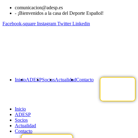
Ir
comunicacion@adesp.es
al
- ¡Bienvenidos a la casa del Deporte Español!
contenido
Facebook-square
Instagram
Twitter
Linkedin
Inicio
ADESP
Socios
Actualidad
Contacto
Inicio
ADESP
Socios
Actualidad
Contacto