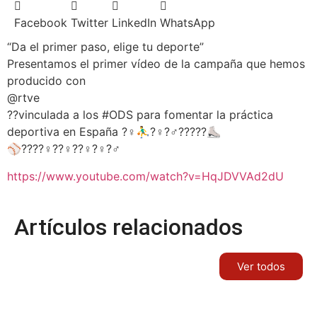
Facebook
Twitter
LinkedIn
WhatsApp
“Da el primer paso, elige tu deporte”
Presentamos el primer vídeo de la campaña que hemos
producido con
@rtve
??vinculada a los #ODS para fomentar la práctica
deportiva en España ?‍♀️⛹️‍♂️?️‍♀️?️‍♂️?????⛸
⚾️????‍♀️??‍♀️??‍♀️?‍♀️?‍♂️
https://www.youtube.com/watch?v=HqJDVVAd2dU
Artículos relacionados
Ver todos