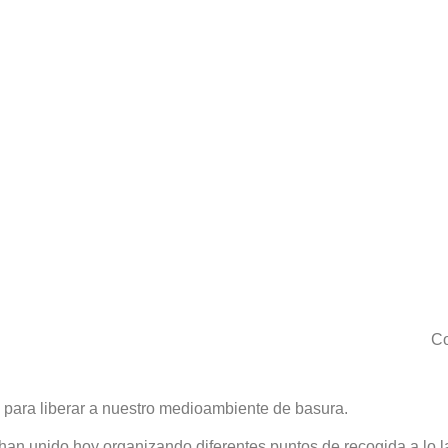
Co
 para liberar a nuestro medioambiente de basura.
an unido hoy organizando diferentes puntos de recogida a lo la