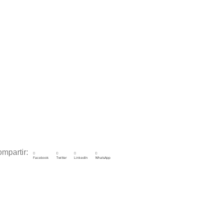
mpartir:
Facebook
Twitter
LinkedIn
WhatsApp