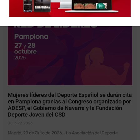
Leer más »
Mujeres líderes del Deporte Español se darán cita
en Pamplona gracias al Congreso organizado por
ADESP, el Gobierno de Navarra y la Fundación
Deporte Joven del CSD
Julio 29, 2026
Madrid, 29 de Julio de 2026.- La Asociación del Deporte