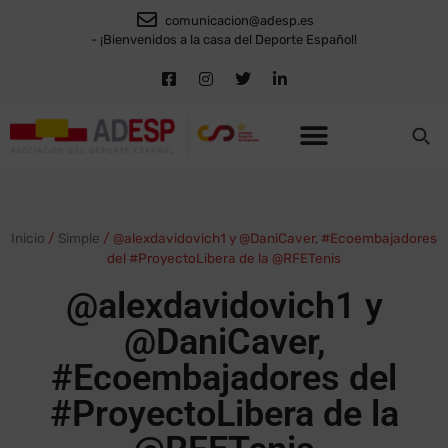
comunicacion@adesp.es
- ¡Bienvenidos a la casa del Deporte Español!
Inicio
/
Simple
/
@alexdavidovich1 y @DaniCaver, #Ecoembajadores
del #ProyectoLibera de la @RFETenis
@alexdavidovich1 y
@DaniCaver,
#Ecoembajadores del
#ProyectoLibera de la