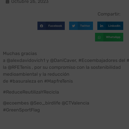
Octubre 26, 2023
Compartir:
Facebook
Twitter
LinkedIn
WhatsApp
Muchas gracias
a @alexdavidovich1 y @DaniCaver, #Ecoembajadores del 
la @RFETenis , por su compromiso con la sostenibilidad
medioambiental y la reducción
de #basuraleza en #MapfreTenis
#ReduceReutilizaYRecicla
@ecoembes @Seo_birdlife @CTValencia
#GreenSportFlag