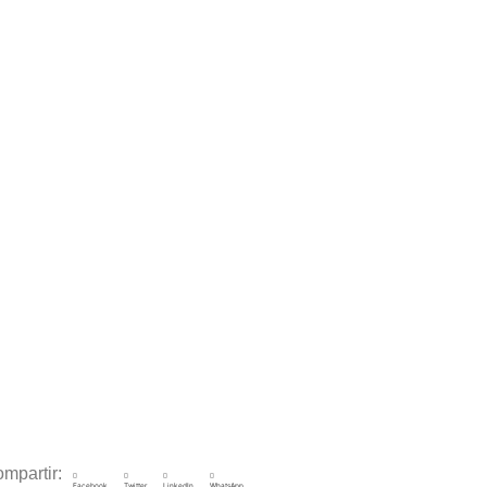
mpartir:
Facebook
Twitter
LinkedIn
WhatsApp