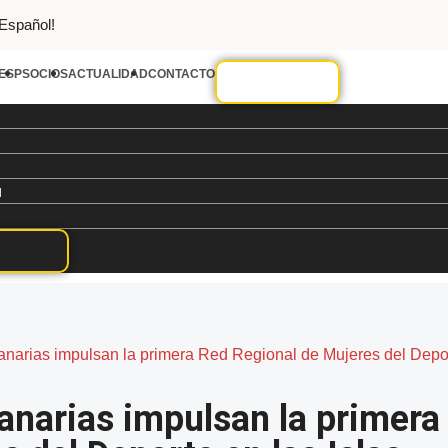
 Español!
ESP
SOCIOS
ACTUALIDAD
CONTACTO
d
arias impulsan la primera Red Regional de Mujeres del Deport
anarias impulsan la primera