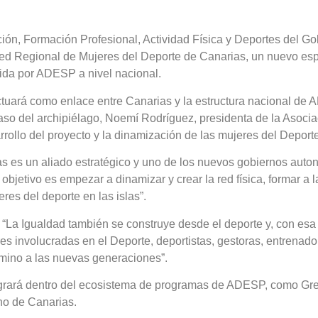
ión, Formación Profesional, Actividad Física y Deportes del G
Red Regional de Mujeres del Deporte de Canarias, un nuevo es
ida por ADESP a nivel nacional.
actuará como enlace entre Canarias y la estructura nacional de
 caso del archipiélago, Noemí Rodríguez, presidenta de la Asoci
ollo del proyecto y la dinamización de las mujeres del Deport
as es un aliado estratégico y uno de los nuevos gobiernos au
jetivo es empezar a dinamizar y crear la red física, formar a la l
res del deporte en las islas”.
: “La Igualdad también se construye desde el deporte y, con es
 involucradas en el Deporte, deportistas, gestoras, entrenador
amino a las nuevas generaciones”.
grará dentro del ecosistema de programas de ADESP, como Gree
rno de Canarias.