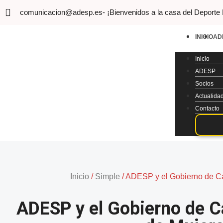
comunicacion@adesp.es
- ¡Bienvenidos a la casa del Deporte
INICIO
AD
Inicio
ADESP
Socios
Actualida
Contacto
Inicio
/
Simple
/
ADESP y el Gobierno de Can
ADESP y el Gobierno de C