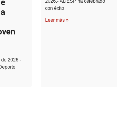
de
2026.- ADESP ha celebrado
con éxito
la
Leer más »
oven
 de 2026.-
Deporte