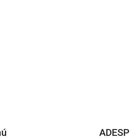
nú
ADESP