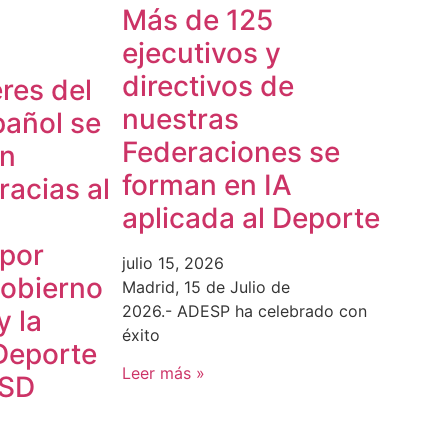
Más de 125
ejecutivos y
directivos de
res del
nuestras
pañol se
Federaciones se
en
forman en IA
acias al
aplicada al Deporte
 por
julio 15, 2026
Gobierno
Madrid, 15 de Julio de
2026.- ADESP ha celebrado con
y la
éxito
Deporte
Leer más »
CSD