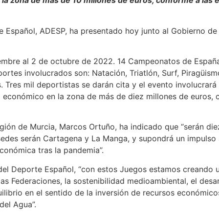
la zona de más de 10 millones de euros, conforme a las es
e Español, ADESP, ha presentado hoy junto al Gobierno de 
iembre al 2 de octubre de 2022. 14 Campeonatos de España 
ortes involucrados son: Natación, Triatlón, Surf, Piragüism
 Tres mil deportistas se darán cita y el evento involucrar
 económico en la zona de más de diez millones de euros, 
gión de Murcia, Marcos Ortuño, ha indicado que “serán diez
sedes serán Cartagena y La Manga, y supondrá un impulso 
económica tras la pandemia”.
n del Deporte Español, “con estos Juegos estamos creando
s Federaciones, la sostenibilidad medioambiental, el desarr
librio en el sentido de la inversión de recursos económico
del Agua”.