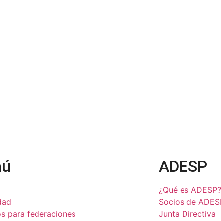
nú
ADESP
¿Qué es ADESP?
dad
Socios de ADES
os para federaciones
Junta Directiva