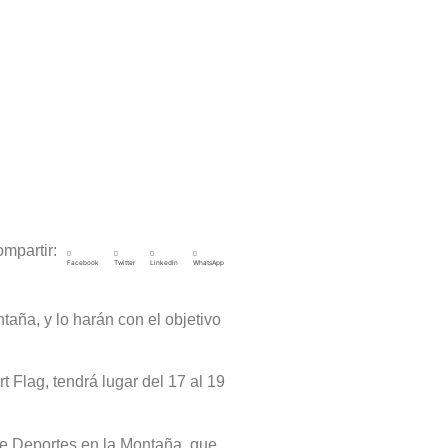
mpartir:
Facebook
Twitter
LinkedIn
WhatsApp
aña, y lo harán con el objetivo
 Flag, tendrá lugar del 17 al 19
de Deportes en la Montaña, que