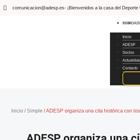
comunicacion@adesp.es
- ¡Bienvenidos a la casa del Deporte
INICIO
AD
Inicio
ADESP
Socios
Actualida
Contacto
Inicio
/
Simple
/
ADESP organiza una cita histórica con lo
ADESP organiza una cit