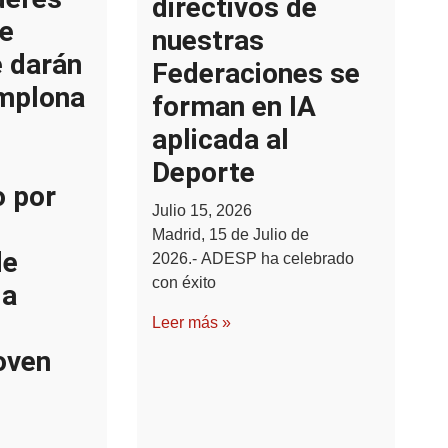
directivos de
e
nuestras
e darán
Federaciones se
amplona
forman en IA
aplicada al
Deporte
o por
Julio 15, 2026
Madrid, 15 de Julio de
de
2026.- ADESP ha celebrado
con éxito
la
Leer más »
oven