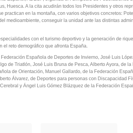
us, Huesca. A la cita acudirán todos los Presidentes y otros rep
practican en la montaña, con varios objetivos concretos: Poten
del medioambiente, conseguir la unidad ante las distintas admin
specialidades con el turismo deportivo y la generación de riquez
n el reto demográfico que afronta España.
a Federación Española de Deportes de Invierno, José Luis Lópe
go de Triatlón, José Luis Bruna de Pesca, Alberto Ayora, de l
ñola de Orientación, Manuel Gallardo, de la Federación Españ
lberto Álvarez, de Deportes para personas con Discapacidad Físi
 Cerebral y Ángel Luis Gómez Blázquez de la Federación Espa