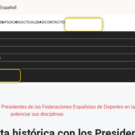
 Español!
ESP
SOCIOS
ACTUALIDAD
CONTACTO
d
s Presidentes de las Federaciones Españolas de Deportes en la
potenciar sus disciplinas
a histórica con los Presiden