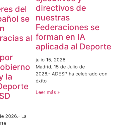
directivos de
res del
nuestras
pañol se
Federaciones se
en
forman en IA
acias al
aplicada al Deporte
 por
julio 15, 2026
Gobierno
Madrid, 15 de Julio de
2026.- ADESP ha celebrado con
y la
éxito
Deporte
Leer más »
CSD
de 2026.- La
rte