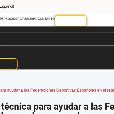
 Español!
ESP
SOCIOS
ACTUALIDAD
CONTACTO
d
ara ayudar a las Federaciones Deportivas Españolas en el regr
técnica para ayudar a las F