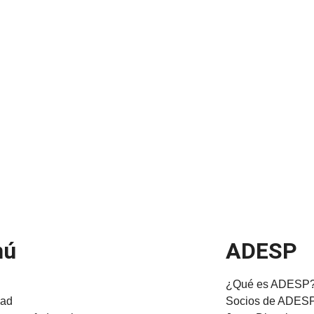
nú
ADESP
¿Qué es ADESP
dad
Socios de ADES