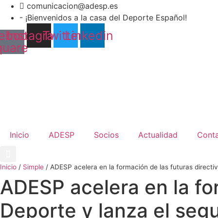
Ir
comunicacion@adesp.es
al
- ¡Bienvenidos a la casa del Deporte Español!
contenido
ebook-
Instagram
Twitter
Linkedin
quare
Inicio
ADESP
Socios
Actualidad
Cont
Inicio
/
Simple
/
ADESP acelera en la formación de las futuras direct
ADESP acelera en la for
Deporte y lanza el se