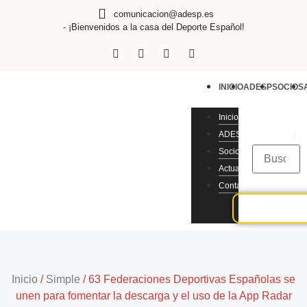
comunicacion@adesp.es
- ¡Bienvenidos a la casa del Deporte Español!
INICIO
ADESP
SOCIOS
Inicio
ADESP
Socios
Actualidad
Contacto
Inicio
/
Simple
/
63 Federaciones Deportivas Españolas se
unen para fomentar la descarga y el uso de la App Radar