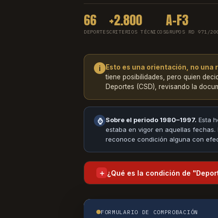
66
+2.800
A–F3
DEPORTES
CRITERIOS TÉCNICOS
GRUPOS RD 971/20
Esto es una orientación, no una r
ℹ
tiene posibilidades, pero quien deci
Deportes (CSD), revisando la docum
Sobre el periodo 1980–1997.
Esta h
⌚
estaba en vigor en aquellas fechas.
reconoce condición alguna con efec
＋
¿Qué es la condición de "Deport
FORMULARIO DE COMPROBACIÓN