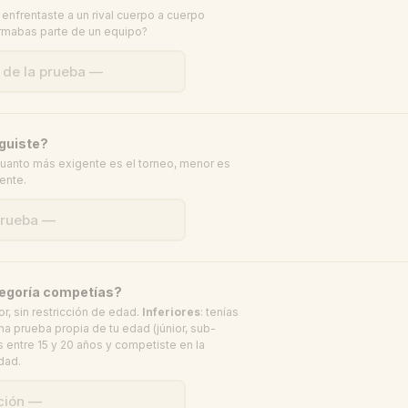
e enfrentaste a un rival cuerpo a cuerpo
rmabas parte de un equipo?
guiste?
 cuanto más exigente es el torneo, menor es
ente.
tegoría competías?
ior, sin restricción de edad.
Inferiores
: tenías
na prueba propia de tu edad (júnior, sub-
as entre 15 y 20 años y competiste en la
edad.