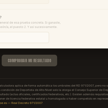
?
 general de esa prueba concreta. Si ganaste,
eón/a, el puesto 2. Y así sucesivamente.
COMPROBAR MI RESULTADO
alculadora aplica de forma automática los umbrales del RD 971/2007, pero no s
La condición de Deportista de Alto Nivel solo la otorga el Consejo Superior de De
ultado (actas oficiales, certificados federativos, etc.). Existen además requisit
er de licencia federativa estatal u homologada o haber competido en represe
oe.es — Real Decreto 971/2007
.