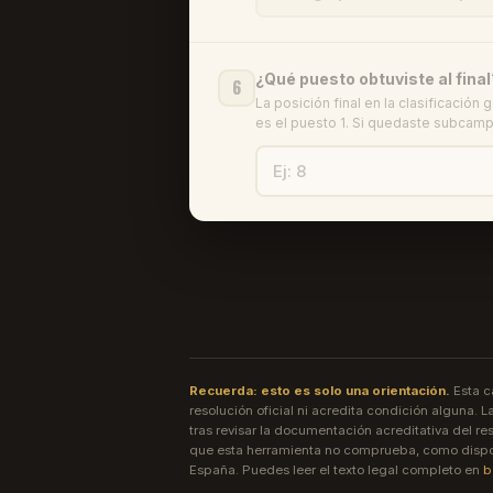
¿Qué puesto obtuviste al final
6
La posición final en la clasificación
es el puesto 1. Si quedaste subcamp
Recuerda: esto es solo una orientación.
Esta c
resolución oficial ni acredita condición alguna. 
tras revisar la documentación acreditativa del res
que esta herramienta no comprueba, como dispon
España. Puedes leer el texto legal completo en
b