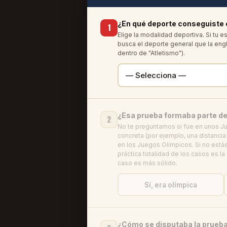
¿En qué deporte conseguiste 
1
Elige la modalidad deportiva. Si tu 
busca el deporte general que la engl
dentro de "Atletismo").
¿Esa prueba formaba parte d
2
No te preguntamos si fue en unos Ju
concreta (por ejemplo, una distanci
en los Juegos Olímpicos. Si no estás
práctica totalidad de los casos es la
caso es más sólido.
Sí, era olímpica
¿Cómo se disputaba la prueb