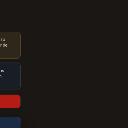
aso
or de
 no
ni