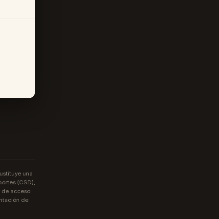
ustituye una
portes (CSD),
os de acceso
ntación de