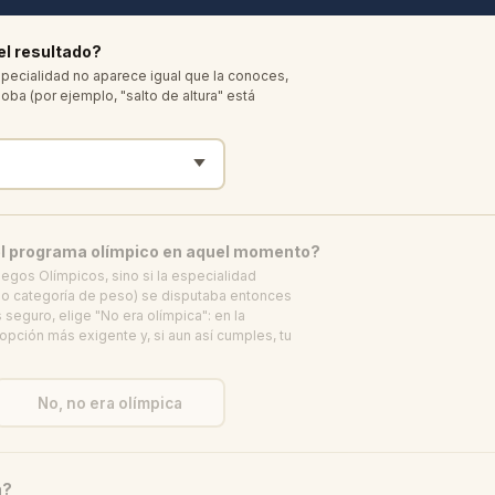
el resultado?
especialidad no aparece igual que la conoces,
oba (por ejemplo, "salto de altura" está
el programa olímpico en aquel momento?
egos Olímpicos, sino si la especialidad
a o categoría de peso) se disputaba entonces
 seguro, elige "No era olímpica": en la
 opción más exigente y, si aun así cumples, tu
No, no era olímpica
a?