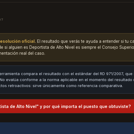
07
esolución oficial.
El resultado que verás te ayuda a entender si tu c
de si alguien es Deportista de Alto Nivel es siempre el Consejo Superi
entación real del caso.
erramienta compara el resultado con el estándar del RD 971/2007, que
 No evalúa conforme a la norma aplicable en el momento del resultado 
tos retroactivos: sirve únicamente como referencia comparativa.
ista de Alto Nivel" y por qué importa el puesto que obtuviste?