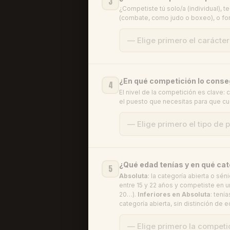
3
¿Competiste tú solo/a (individual), t
(combate, como judo o boxeo), o fo
¿En qué competición lo conse
4
El nivel de la competición es clave:
el puesto que necesitas para que cu
¿Qué edad tenías y en qué ca
5
Absoluta
: la categoría abierta o sén
entre 15 y 22 años y competiste en u
20…).
Inferiores en Absoluta
: tení
categoría abierta, sin distinción de 