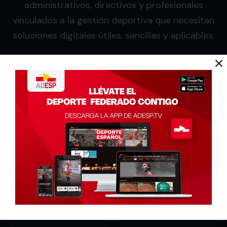
administrativos, directivos y profesionales
vinculados a la gestión deportiva que necesitan
soluciones digitales útiles, sencillas y aplicables.
Gestores y
Técnicos
responsables
deportivos
de entidades
Personal de
Coordinadores
federaciones
y entrenadores
y clubes
Profesionales
Equipos
de proyectos
administrativos
deportivos